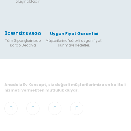
oluşmaktadır.
ÜCRETSİZ KARGO
Uygun Fiyat Garantisi
Tüm Siparişlerinizde
Müşterilerine ‘sürekli uygun fiyat’
Kargo Bedava
sunmayı hedefler.
Anadolu Ev Konsept, siz değerli müşterilerimize en kaliteli
hizmeti vermekten mutluluk duyar.