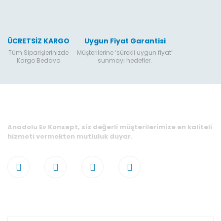
ÜCRETSİZ KARGO
Uygun Fiyat Garantisi
Tüm Siparişlerinizde
Müşterilerine ‘sürekli uygun fiyat’
Kargo Bedava
sunmayı hedefler.
Anadolu Ev Konsept, siz değerli müşterilerimize en kaliteli
hizmeti vermekten mutluluk duyar.