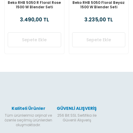
Beko RHB 5050 R Floral Rose
Beko RHB 5050 Floral Beyaz
1500 W Blender Seti
1500 W Blender Seti
3.490,00 TL
3.235,00 TL
Sepete Ekle
Sepete Ekle
Kaliteli Ürünler
GÜVENLİ ALIŞVERİŞ
Tüm ürünlerimiz orijinal ve
256 Bit SSL Sertifika ile
özenle seçilmiş ürünlerden
Güvenli Alışveriş
oluşmaktadır.