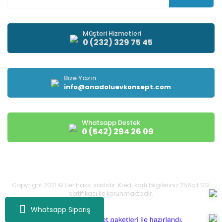
Müşteri Hizmetleri
0 (232) 329 75 45
Bize Yazın
info@anadoluevkonsept.com
Whatsapp Destek
0 (542) 294 26 09
Copyright 2021 © Her hakkı saklıdır. Kredi kartı bilgileriniz 256bit SSL
sertifikası ile korunmaktadır.
Whatsapp Sipariş
ile
ideasoft
e-