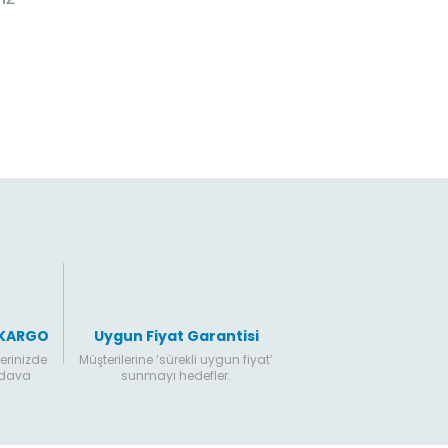
 KARGO
Uygun Fiyat Garantisi
erinizde
Müşterilerine ‘sürekli uygun fiyat’
edava
sunmayı hedefler.