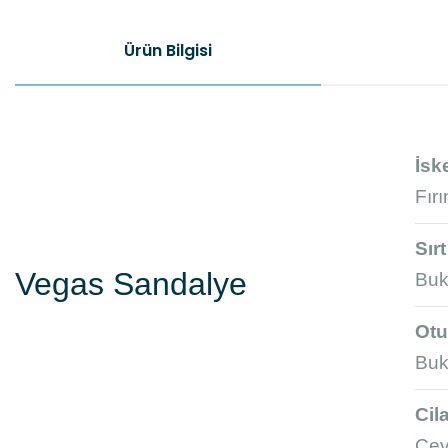
Ürün Bilgisi
İsk
Fır
Sır
Vegas Sandalye
Buk
Otu
Buk
Cil
Cev