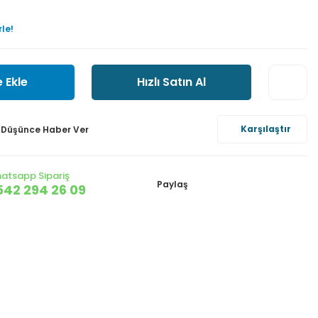
le!
 Ekle
Hızlı Satın Al
Karşılaştır
ı Düşünce Haber Ver
atsapp Sipariş
Paylaş
542 294 26 09