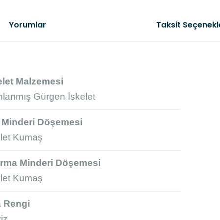
Yorumlar
Taksit Seçenekl
elet Malzemesi
ınlanmış Gürgen İskelet
Bu ürünün fi
gördüğünüz n
Görüş ve öner
t Minderi Döşemesi
let Kumaş
Ürün resm
Ürün açık
rma Minderi Döşemesi
Ürün bilg
let Kumaş
Ürün fiya
a Rengi
Bu ürüne b
iz