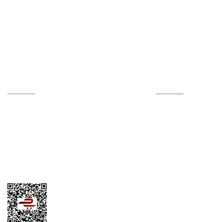
Hesabım
Online Alışveriş
Kalite Politikamız
Alışveriş Bilgileri
Sertifikalar
Mesafeli Satış Sözle
Hesap Numaralarımız
Ödeme Yöntemleri
İletişim Formu
Teslimat Bilgileri
Tedarikçi Başvuru Formu
Kargom Nerede