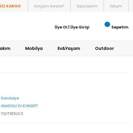
SİZ KARGO
Kargom Nerede?
Siparişlerim
İletişim
Üye Ol
|
Üye Girişi
Sepetim
Bakım
Mobilya
Ev&Yaşam
Outdoor
Sandalye
ANADOLU EV KONSEPT
Y2UTXESUCX