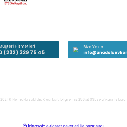
Müşteri Hizmetleri
Bize Yazın
0 (232) 329 75 45
info@anadoluevko
021 © Her hakkı saklıdır. Kredi kartı bilgileriniz 256bit SSL sertifikası ile ko
ile
ideasoft
e-