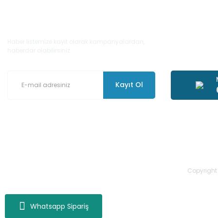
E-Bülten'e Kayıt Olun
Haber listemize kayıt olarak kampanyalardan,
haberdar olabilirsiniz.
Kayıt Ol
Copyright 2
Whatsapp Sipariş