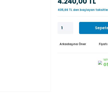
4.240,00 TL
405,66 TL den başlayan taksitler
Sepete
Arkadaşına Öner
Fiyat
Wh
0