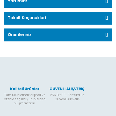
Yorumlar
Taksit Seçenekleri
Önerileriniz
Kaliteli Ürünler
GÜVENLİ ALIŞVERİŞ
Tüm ürünlerimiz orijinal ve
256 Bit SSL Sertifika ile
özenle seçilmiş ürünlerden
Güvenli Alışveriş
oluşmaktadır.