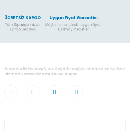
ÜCRETSİZ KARGO
Uygun Fiyat Garantisi
Tüm Siparişlerinizde
Müşterilerine ‘sürekli uygun fiyat’
Kargo Bedava
sunmayı hedefler.
Anadolu Ev Konsept, siz değerli müşterilerimize en kaliteli
hizmeti vermekten mutluluk duyar.
Hesabım