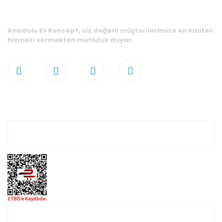
Anadolu Ev Konsept, siz değerli müşterilerimize en kaliteli
hizmeti vermekten mutluluk duyar.
Hesabım
Online Alışveriş