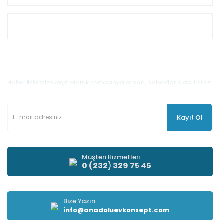
Müşteri Hizmetleri
E-Bülten'e Kayıt Olun
Haber listemize kayıt olarak kampanyalardan, haberdar olabilirsiniz.
Kayıt Ol
Müşteri Hizmetleri
0 (232) 329 75 45
Bize Yazın
info@anadoluevkonsept.com