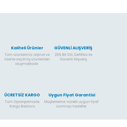
Kaliteli Ürünler
GÜVENLİ ALIŞVERİŞ
Tüm ürünlerimiz orijinal ve
256 Bit SSL Sertifika ile
özenle seçilmiş ürünlerden
Güvenli Alışveriş
oluşmaktadır.
ÜCRETSİZ KARGO
Uygun Fiyat Garantisi
Tüm Siparişlerinizde
Müşterilerine ‘sürekli uygun fiyat’
Kargo Bedava
sunmayı hedefler.