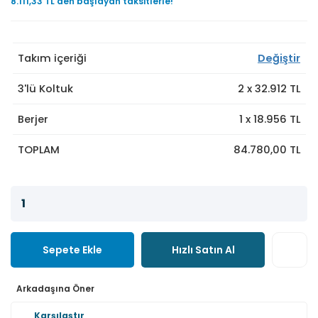
8.111,33 TL den başlayan taksitlerle!
Takım içeriği
Değiştir
3'lü Koltuk
2
x
32.912
TL
Berjer
1
x
18.956
TL
TOPLAM
84.780,00 TL
Sepete Ekle
Hızlı Satın Al
Arkadaşına Öner
Karşılaştır