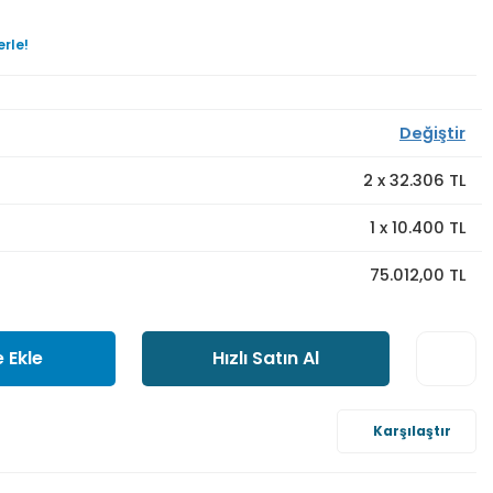
erle!
Değiştir
2
x
32.306
TL
1
x
10.400
TL
75.012,00 TL
 Ekle
Hızlı Satın Al
Karşılaştır