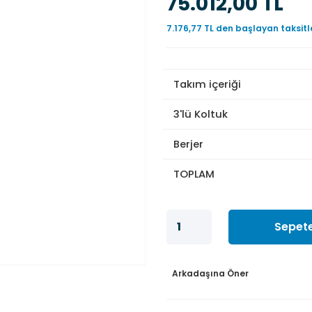
75.012,00 TL
7.176,77 TL den başlayan taksitl
Takım içeriği
3'lü Koltuk
Berjer
TOPLAM
Sepete
Arkadaşına Öner