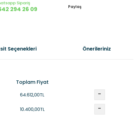
atsapp Sipariş
Paylaş
542 294 26 09
sit Seçenekleri
Önerileriniz
Toplam Fiyat
-
64.612,00
TL
-
10.400,00
TL
etebilirsiniz.