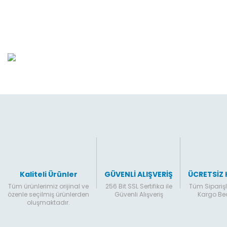
Mode
Görüş ve önerileriniz için teşekkür ederiz.
bul
Sirius Koltuk Takımı
Ürün resmi kalitesiz, bozuk veya görüntülenemiyor.
şık 
Köşe
Ürün açıklamasında eksik bilgiler bulunuyor.
Tak
Ürün bilgilerinde hatalar bulunuyor.
Fonk
Ürün fiyatı diğer sitelerden daha pahalı.
konf
Bu ürüne benzer farklı alternatifler olmalı.
yans
Yalı
göz 
imza
Kaliteli Ürünler
GÜVENLİ ALIŞVERİŞ
ÜCRETSİZ
Tüm ürünlerimiz orijinal ve
256 Bit SSL Sertifika ile
Tüm Siparişl
özenle seçilmiş ürünlerden
Güvenli Alışveriş
Kargo B
oluşmaktadır.
Öz