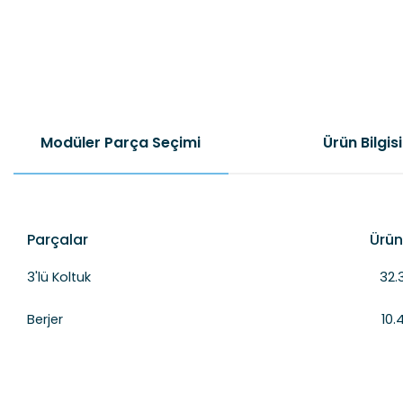
Modüler Parça Seçimi
Ürün Bilgisi
Parçalar
Ürün
3'lü Koltuk
32.
Berjer
10.
Mod
Bu ürünün fiyat bilgisi, resim, ürün açıklamalarında ve diğer konular