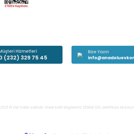
Müşteri Hizmetleri
Bize Yazın
0 (232) 329 75 45
info@anadoluevko
021 © Her hakkı saklıdır. Kredi kartı bilgileriniz 256bit SSL sertifikası ile ko