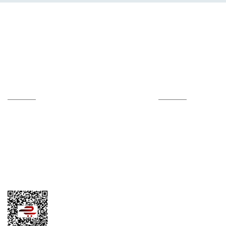
f ve Modern Tasarım
y Temizlenebilir Kumaş
 Seçenekleri
am Kullanışlı Yapı
Kişilik Yatak Olabilme Özelliği
Hesabım
Online Alışveriş
Kalite Politikamız
Alışveriş Bilgileri
Sertifikalar
Mesafeli Satış Sözle
Hesap Numaralarımız
Ödeme Yöntemleri
İletişim Formu
Teslimat Bilgileri
Tedarikçi Başvuru Formu
Kargom Nerede