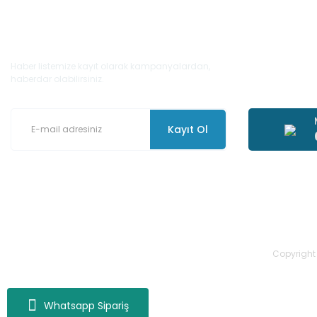
E-Bülten'e Kayıt Olun
Haber listemize kayıt olarak kampanyalardan,
haberdar olabilirsiniz.
Kayıt Ol
Copyright 2
Whatsapp Sipariş