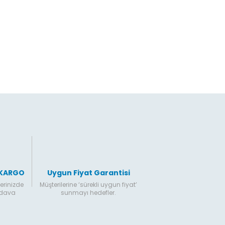
rn tasarım çizgisini işlevsel özellikler ile
Bu ürüne ilk yorumu siz yapın!
uşturan
Sirius Koleksiyonu,
konfor kavramına
bir yorum getiriyor.
Yorum Yaz
li formu ve desenli kırlentleri ile
Sirius Koltuk
ımı,
yaşam alanlarına hareketlilik katıyor.
siyonel detaylara yer veren koleksiyon, yüksek
or sunarak; oturma odalarındaki rahatlığı
ıtıyor.
n duruşu ile her tarza hitap eden
Sirius Berjer
,
alıcı dekoratif detayları sayesinde lüks bir stile
 atıyor.
Gönder
 KARGO
Uygun Fiyat Garantisi
erinizde
Müşterilerine ‘sürekli uygun fiyat’
edava
sunmayı hedefler.
ellik