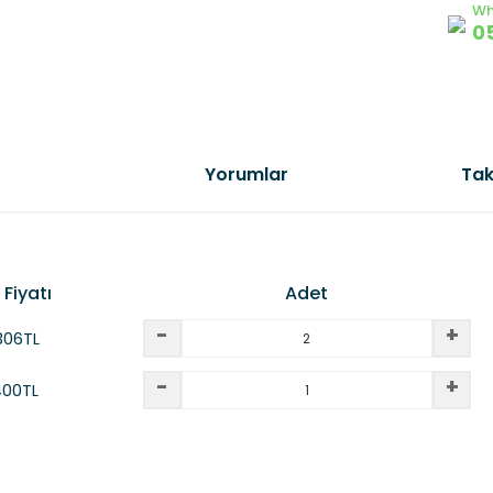
Wh
0
Yorumlar
Tak
 Fiyatı
Adet
-
+
306
TL
-
+
400
TL
ern Konforun Tanımı
da yetersiz gördüğünüz noktaları öneri formunu kullanarak tarafımıza il