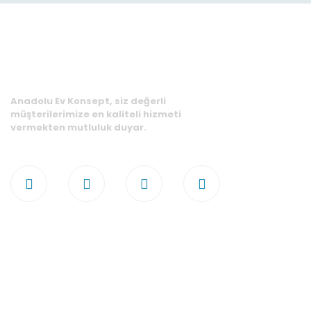
Zari
Kola
Renk
Sağl
Tek 
Anadolu Ev Konsept, siz değerli
müşterilerimize en kaliteli hizmeti
vermekten mutluluk duyar.