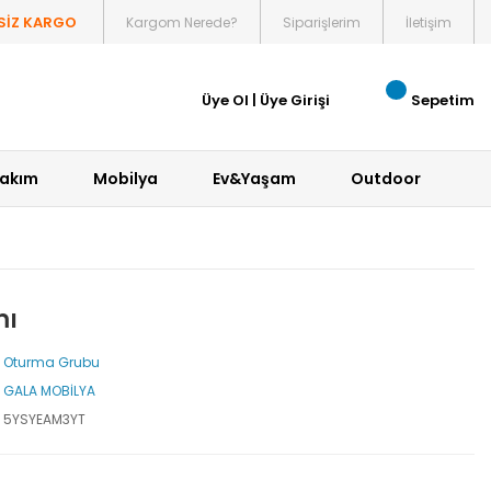
SİZ KARGO
Kargom Nerede?
Siparişlerim
İletişim
Üye Ol
|
Üye Girişi
Sepetim
Bakım
Mobilya
Ev&Yaşam
Outdoor
mı
Oturma Grubu
GALA MOBİLYA
5YSYEAM3YT