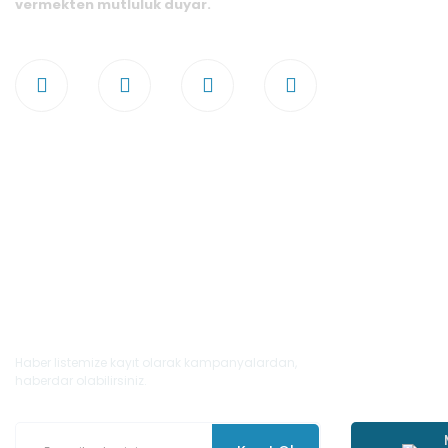
vermekten mutluluk duyar.
E-Bülten'e Kayıt Olun
Haber listemize kayıt olarak kampanyalardan,
haberdar olabilirsiniz.