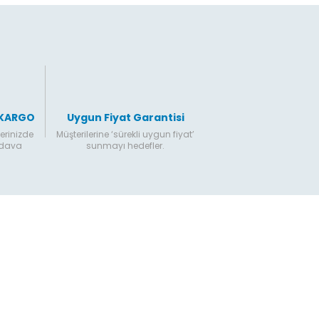
Gönder
 KARGO
Uygun Fiyat Garantisi
erinizde
Müşterilerine ‘sürekli uygun fiyat’
edava
sunmayı hedefler.
Hesabım
Online Alışveriş