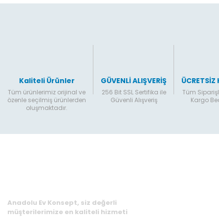
Bu ürüne benzer farklı alternatifler olmalı.
Kaliteli Ürünler
GÜVENLİ ALIŞVERİŞ
ÜCRETSİZ
Tüm ürünlerimiz orijinal ve
256 Bit SSL Sertifika ile
Tüm Siparişl
özenle seçilmiş ürünlerden
Güvenli Alışveriş
Kargo B
oluşmaktadır.
Anadolu Ev Konsept, siz değerli
müşterilerimize en kaliteli hizmeti