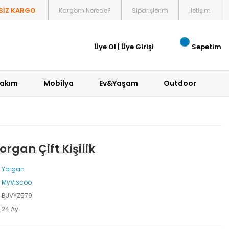
SİZ KARGO
Kargom Nerede?
Siparişlerim
İletişim
Üye Ol
|
Üye Girişi
Sepetim
Bakım
Mobilya
Ev&Yaşam
Outdoor
rgan Çift Kişilik
Yorgan
MyViscoo
BJVYZ579
24 Ay