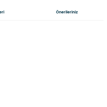
eri
Önerileriniz
etebilirsiniz.