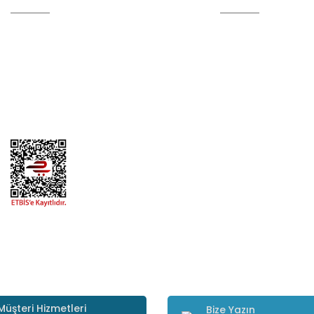
Kalite Politikamız
Alışveriş Bilgileri
Sertifikalar
Mesafeli Satış Sözle
Hesap Numaralarımız
Ödeme Yöntemleri
İletişim Formu
Teslimat Bilgileri
Tedarikçi Başvuru Formu
Kargom Nerede
Müşteri Hizmetleri
Bize Yazın