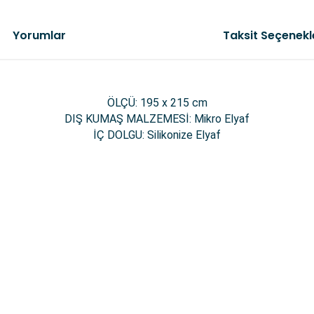
Yorumlar
Taksit Seçenekl
ÖLÇÜ:
195 x 215 cm
DIŞ KUMAŞ MALZEMESİ: Mikro Elyaf
İÇ DOLGU: Silikonize Elyaf
da yetersiz gördüğünüz noktaları öneri formunu kullanarak tarafımıza il
Bu ürüne ilk yorumu siz yapın!
Yorum Yaz