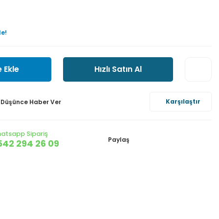
le!
 Ekle
Hızlı Satın Al
Karşılaştır
ı Düşünce Haber Ver
atsapp Sipariş
Paylaş
542 294 26 09