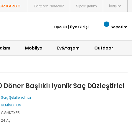
SİZ KARGO
Kargom Nerede?
Siparişlerim
İletişim
Üye Ol
|
Üye Girişi
Sepetim
Bakım
Mobilya
Ev&Yaşam
Outdoor
öner Başlıklı Iyonik Saç Düzleştirici
Saç Şekillendirici
REMİNGTON
CGHKTXZ5
24 Ay