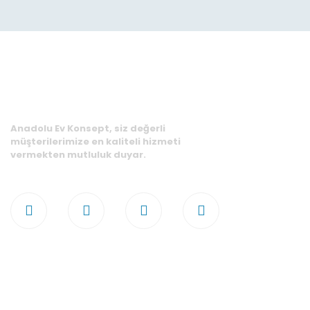
Anadolu Ev Konsept, siz değerli
müşterilerimize en kaliteli hizmeti
vermekten mutluluk duyar.