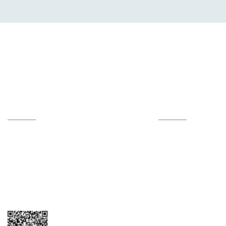
Hesabım
Online Alışveriş
Kalite Politikamız
Alışveriş Bilgileri
Sertifikalar
Mesafeli Satış Sözle
Hesap Numaralarımız
Ödeme Yöntemleri
İletişim Formu
Teslimat Bilgileri
Tedarikçi Başvuru Formu
Kargom Nerede