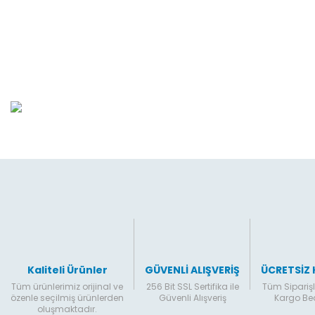
Bu ürünün fiyat bilgisi, resim, ürün açıklamalarında ve diğer konular
Görüş ve önerileriniz için teşekkür ederiz.
Ürün resmi kalitesiz, bozuk veya görüntülenemiyor.
Ürün açıklamasında eksik bilgiler bulunuyor.
Ürün bilgilerinde hatalar bulunuyor.
Ürün fiyatı diğer sitelerden daha pahalı.
Bu ürüne benzer farklı alternatifler olmalı.
Kaliteli Ürünler
GÜVENLİ ALIŞVERİŞ
ÜCRETSİZ
Tüm ürünlerimiz orijinal ve
256 Bit SSL Sertifika ile
Tüm Siparişl
özenle seçilmiş ürünlerden
Güvenli Alışveriş
Kargo B
oluşmaktadır.