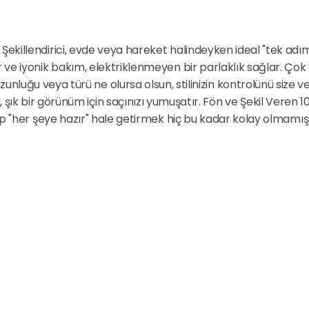
killendirici, evde veya hareket halindeyken ideal "tek ad
 ve iyonik bakım, elektriklenmeyen bir parlaklık sağlar. Ço
 uzunluğu veya türü ne olursa olsun, stilinizin kontrolünü size ve
a, şık bir görünüm için saçınızı yumuşatır. Fön ve Şekil Veren 
up "her şeye hazır" hale getirmek hiç bu kadar kolay olmamışt