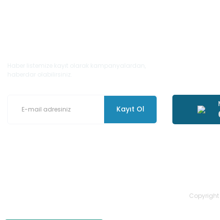
E-Bülten'e Kayıt Olun
Haber listemize kayıt olarak kampanyalardan,
haberdar olabilirsiniz.
Kayıt Ol
Copyright 2