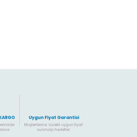
da yetersiz gördüğünüz noktaları öneri formunu kullanarak tarafımıza il
Bu ürüne ilk yorumu siz yapın!
Yorum Yaz
Gönder
 KARGO
Uygun Fiyat Garantisi
erinizde
Müşterilerine ‘sürekli uygun fiyat’
edava
sunmayı hedefler.