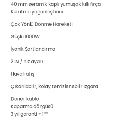
40 mm seramik kaplı yumuşak kıllı fırça
Kurutma yoğunlaştırıcı
Çok Yönlü Dönme Hareketi
Güçlü 1000W
İyonik Şartlandırma
2 ısı / hız ayarı
Havalı atış
Çıkarılabilir, kolay temizlenebilir ızgara
Döner kablo
Kapatma döngüsü
3 yıl garanti + 1**