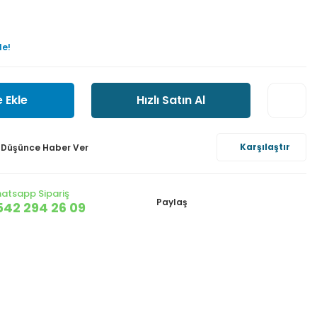
le!
 Ekle
Hızlı Satın Al
Karşılaştır
ı Düşünce Haber Ver
atsapp Sipariş
Paylaş
542 294 26 09