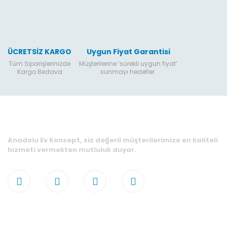
ÜCRETSİZ KARGO
Uygun Fiyat Garantisi
Tüm Siparişlerinizde
Müşterilerine ‘sürekli uygun fiyat’
Kargo Bedava
sunmayı hedefler.
Anadolu Ev Konsept, siz değerli müşterilerimize en kaliteli
hizmeti vermekten mutluluk duyar.