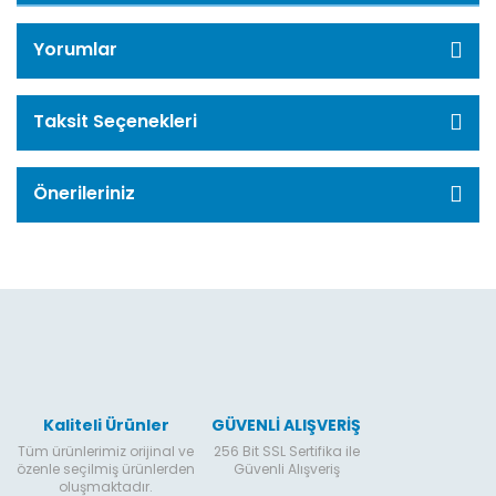
Yorumlar
Taksit Seçenekleri
Önerileriniz
Kaliteli Ürünler
GÜVENLİ ALIŞVERİŞ
Tüm ürünlerimiz orijinal ve
256 Bit SSL Sertifika ile
özenle seçilmiş ürünlerden
Güvenli Alışveriş
oluşmaktadır.