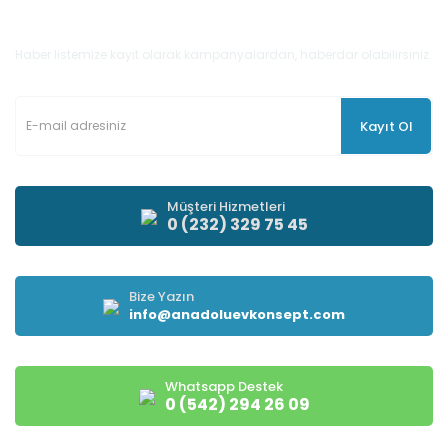
E-Bülten'e Kayıt Olun
Haber listemize kayıt olarak kampanyalardan, haberdar olabilirsiniz.
Kayıt Ol
Müşteri Hizmetleri
0 (232) 329 75 45
Bize Yazın
info@anadoluevkonsept.com
Whatsapp Destek
0 (542) 294 26 09