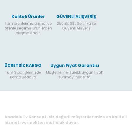
Kaliteli Ürünler
GÜVENLİ ALIŞVERİŞ
Tüm ürünlerimiz orijinal ve
256 Bit SSL Sertifika ile
özenle seçilmiş ürünlerden
Güvenli Alışveriş
oluşmaktadır.
ÜCRETSİZ KARGO
Uygun Fiyat Garantisi
Tüm Siparişlerinizde
Müşterilerine ‘sürekli uygun fiyat’
Kargo Bedava
sunmayı hedefler.
Anadolu Ev Konsept, siz değerli müşterilerimize en kaliteli
hizmeti vermekten mutluluk duyar.