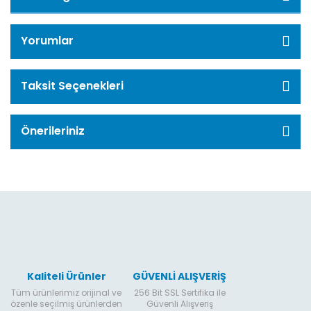
Yorumlar
Taksit Seçenekleri
Önerileriniz
Kaliteli Ürünler
GÜVENLİ ALIŞVERİŞ
Tüm ürünlerimiz orijinal ve
256 Bit SSL Sertifika ile
özenle seçilmiş ürünlerden
Güvenli Alışveriş