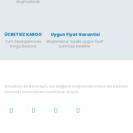
oluşmaktadır.
ÜCRETSİZ KARGO
Uygun Fiyat Garantisi
Tüm Siparişlerinizde
Müşterilerine ‘sürekli uygun fiyat’
Kargo Bedava
sunmayı hedefler.
Anadolu Ev Konsept, siz değerli müşterilerimize en kaliteli
hizmeti vermekten mutluluk duyar.