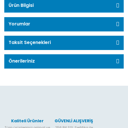
Ürün Bilgisi
Yorumlar
Taksit Seçenekleri
Önerileriniz
Kaliteli Ürünler
GÜVENLİ ALIŞVERİŞ
Tüm ürünlerimiz orijinal ve
256 Bit SSL Sertifika ile