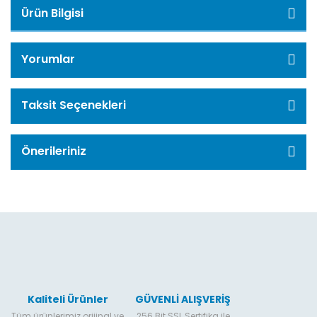
Ürün Bilgisi
Yorumlar
Taksit Seçenekleri
Önerileriniz
Kaliteli Ürünler
GÜVENLİ ALIŞVERİŞ
Tüm ürünlerimiz orijinal ve
256 Bit SSL Sertifika ile