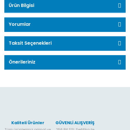
Ürün Bilgisi
Yorumlar
Taksit Seçenekleri
Önerileriniz
Kaliteli Ürünler
GÜVENLİ ALIŞVERİŞ
Tüm ürünlerimiz orijinal ve
256 Bit SSL Sertifika ile