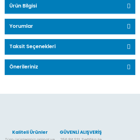
Ürün Bilgisi
Yorumlar
Taksit Seçenekleri
Önerileriniz
Kaliteli Ürünler
GÜVENLİ ALIŞVERİŞ
Tüm ürünlerimiz orijinal ve
256 Bit SSL Sertifika ile