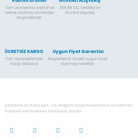
Kaliteli Ürünler
GÜVENLİ ALIŞVERİŞ
Tüm ürünlerimiz orijinal ve
256 Bit SSL Sertifika ile
özenle seçilmiş ürünlerden
Güvenli Alışveriş
oluşmaktadır.
ÜCRETSİZ KARGO
Uygun Fiyat Garantisi
Tüm Siparişlerinizde
Müşterilerine ‘sürekli uygun fiyat’
Kargo Bedava
sunmayı hedefler.
Anadolu Ev Konsept, siz değerli müşterilerimize en kaliteli
hizmeti vermekten mutluluk duyar.