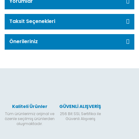
Yorumlar
Taksit Seçenekleri
Önerileriniz
Kaliteli Ürünler
GÜVENLİ ALIŞVERİŞ
Tüm ürünlerimiz orijinal ve
256 Bit SSL Sertifika ile
özenle seçilmiş ürünlerden
Güvenli Alışveriş
oluşmaktadır.