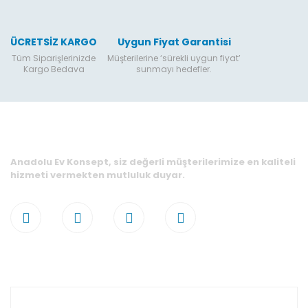
ÜCRETSİZ KARGO
Uygun Fiyat Garantisi
Tüm Siparişlerinizde
Müşterilerine ‘sürekli uygun fiyat’
Kargo Bedava
sunmayı hedefler.
Anadolu Ev Konsept, siz değerli müşterilerimize en kaliteli
hizmeti vermekten mutluluk duyar.
Hesabım