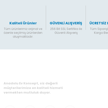
Kaliteli Ürünler
GÜVENLİ ALIŞVERİŞ
ÜCRETSİZ
Tüm ürünlerimiz orijinal ve
256 Bit SSL Sertifika ile
Tüm Siparişl
özenle seçilmiş ürünlerden
Güvenli Alışveriş
Kargo B
oluşmaktadır.
Anadolu Ev Konsept, siz değerli
müşterilerimize en kaliteli hizmeti
vermekten mutluluk duyar.