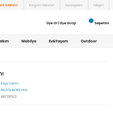
SİZ KARGO
Kargom Nerede?
Siparişlerim
İletişim
Üye Ol
|
Üye Girişi
Sepetim
Bakım
Mobilya
Ev&Yaşam
Outdoor
mı
Köşe Takımı
İNEGÖL MOBİLYASI
ABCDPSU2