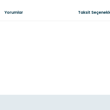
Yorumlar
Taksit Seçenekl
da yetersiz gördüğünüz noktaları öneri formunu kullanarak tarafımıza il
Bu ürüne ilk yorumu siz yapın!
Yorum Yaz