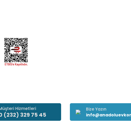
Sertifikalar
Mesafeli Satış Sözle
Hesap Numaralarımız
Ödeme Yöntemleri
İletişim Formu
Teslimat Bilgileri
Tedarikçi Başvuru Formu
Kargom Nerede
Müşteri Hizmetleri
Bize Yazın
0 (232) 329 75 45
info@anadoluevko