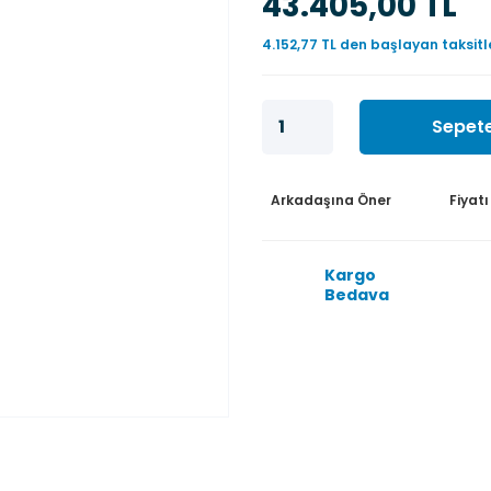
43.405,00 TL
4.152,77 TL den başlayan taksitl
Sepete
Arkadaşına Öner
Fiyat
Kargo
Bedava