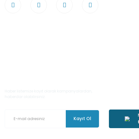
E-Bülten'e Kayıt Olun
Haber listemize kayıt olarak kampanyalardan,
haberdar olabilirsiniz.
Kayıt Ol