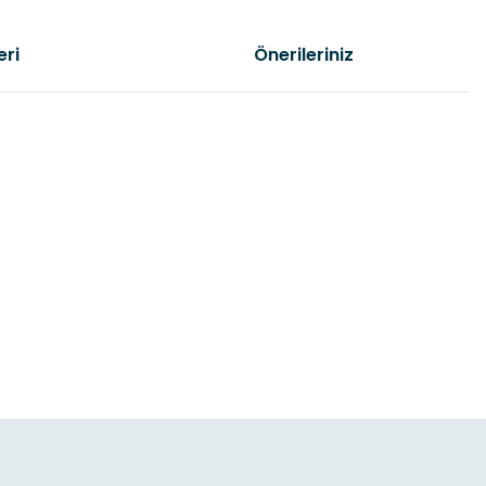
eri
Önerileriniz
etebilirsiniz.