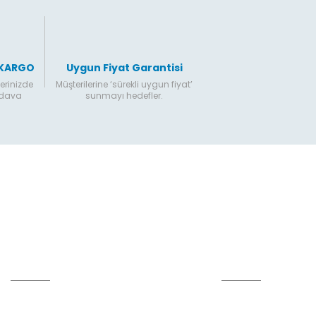
Gönder
 KARGO
Uygun Fiyat Garantisi
erinizde
Müşterilerine ‘sürekli uygun fiyat’
edava
sunmayı hedefler.
Hesabım
Online Alışveriş
Kalite Politikamız
Alışveriş Bilgileri