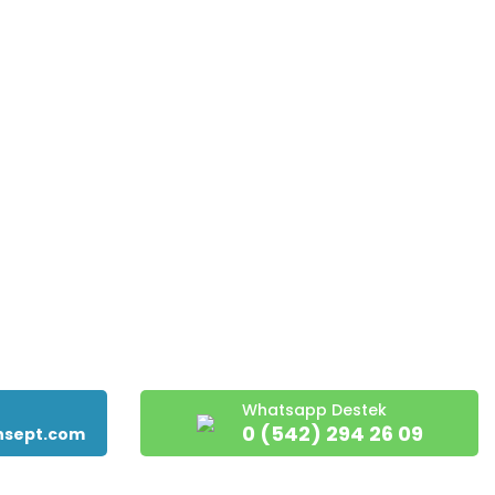
şmesi
Üyelik Bilgileri
Puan ve Hediye Çeki Uygulaması
Sıkça Sorulan Sorular
Hakkımızda
Whatsapp Destek
0 (542) 294 26 09
nsept.com