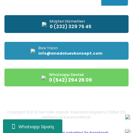
Müşteri Hizmetleri
0 (232) 329 75 45
Bize Yazın
info@anadoluevkonsept.com
Whatsapp Destek
0 (542) 294 26 09
Copyright 2021 © Her hakkı saklıdır. Kredi kartı bilgileriniz 256bit SSL
sertifikası ile korunmaktadır.
Whatsapp Sipariş
ile
ideasoft
e-