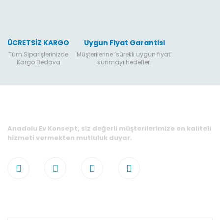
ÜCRETSİZ KARGO
Uygun Fiyat Garantisi
Tüm Siparişlerinizde
Müşterilerine ‘sürekli uygun fiyat’
Kargo Bedava
sunmayı hedefler.
Anadolu Ev Konsept, siz değerli müşterilerimize en kaliteli
hizmeti vermekten mutluluk duyar.