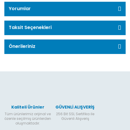
Yorumlar
Taksit Seçenekleri
Önerileriniz
Kaliteli Ürünler
GÜVENLİ ALIŞVERİŞ
Tüm ürünlerimiz orijinal ve
256 Bit SSL Sertifika ile
özenle seçilmiş ürünlerden
Güvenli Alışveriş
oluşmaktadır.