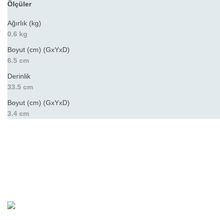
Ölçüler
Ağırlık (kg)
0.6 kg
Boyut (cm) (GxYxD)
6.5 cm
Derinlik
33.5 cm
Boyut (cm) (GxYxD)
3.4 cm
Bu ürünün fiyat bilgisi, resim, ürün açıklamalarında ve diğer konular
Görüş ve önerileriniz için teşekkür ederiz.
Ürün resmi kalitesiz, bozuk veya görüntülenemiyor.
Ürün açıklamasında eksik bilgiler bulunuyor.
Ürün bilgilerinde hatalar bulunuyor.