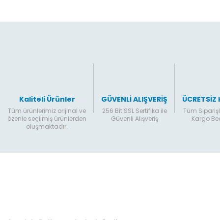
Ürün fiyatı diğer sitelerden daha pahalı.
Bu ürüne benzer farklı alternatifler olmalı.
Kaliteli Ürünler
GÜVENLİ ALIŞVERİŞ
ÜCRETSİZ
Tüm ürünlerimiz orijinal ve
256 Bit SSL Sertifika ile
Tüm Siparişl
özenle seçilmiş ürünlerden
Güvenli Alışveriş
Kargo B
oluşmaktadır.