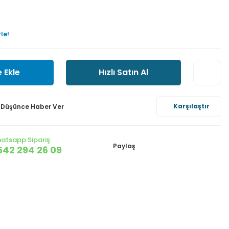
le!
 Ekle
Hızlı Satın Al
Karşılaştır
ı Düşünce Haber Ver
atsapp Sipariş
Paylaş
542 294 26 09