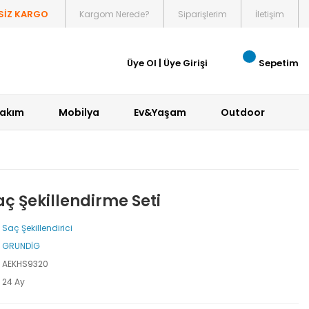
SİZ KARGO
Kargom Nerede?
Siparişlerim
İletişim
Üye Ol
|
Üye Girişi
Sepetim
Bakım
Mobilya
Ev&Yaşam
Outdoor
ç Şekillendirme Seti
Saç Şekillendirici
GRUNDİG
AEKHS9320
24 Ay