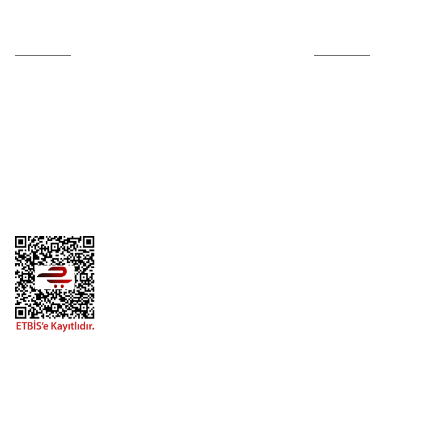
Hesabım
Online Alışveriş
Kalite Politikamız
Alışveriş Bilgileri
Sertifikalar
Mesafeli Satış Sözle
Hesap Numaralarımız
Ödeme Yöntemleri
İletişim Formu
Teslimat Bilgileri
Tedarikçi Başvuru Formu
Kargom Nerede