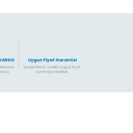
Gönder
 KARGO
Uygun Fiyat Garantisi
erinizde
Müşterilerine ‘sürekli uygun fiyat’
edava
sunmayı hedefler.