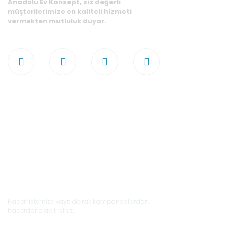
Anadolu Ev Konsept, siz değerli
müşterilerimize en kaliteli hizmeti
vermekten mutluluk duyar.
E-Bülten'e Kayıt Olun
Haber listemize kayıt olarak kampanyalardan,
haberdar olabilirsiniz.