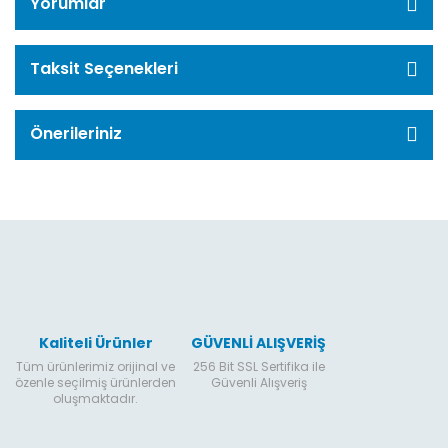
Yorumlar
Taksit Seçenekleri
Önerileriniz
Kaliteli Ürünler
GÜVENLİ ALIŞVERİŞ
Tüm ürünlerimiz orijinal ve
256 Bit SSL Sertifika ile
özenle seçilmiş ürünlerden
Güvenli Alışveriş
oluşmaktadır.