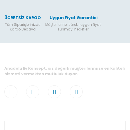
ÜCRETSİZ KARGO
Uygun Fiyat Garantisi
Tüm Siparişlerinizde
Müşterilerine ‘sürekli uygun fiyat’
Kargo Bedava
sunmayı hedefler.
Anadolu Ev Konsept, siz değerli müşterilerimize en kaliteli
hizmeti vermekten mutluluk duyar.
Hesabım