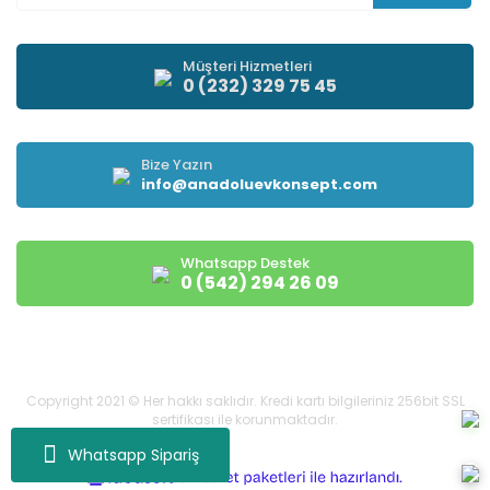
Müşteri Hizmetleri
0 (232) 329 75 45
Bize Yazın
info@anadoluevkonsept.com
Whatsapp Destek
0 (542) 294 26 09
Copyright 2021 © Her hakkı saklıdır. Kredi kartı bilgileriniz 256bit SSL
sertifikası ile korunmaktadır.
Whatsapp Sipariş
ile
ideasoft
e-