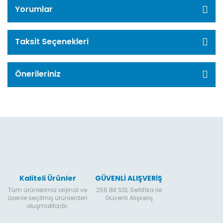
Yorumlar
Taksit Seçenekleri
Önerileriniz
Kaliteli Ürünler
GÜVENLİ ALIŞVERİŞ
Tüm ürünlerimiz orijinal ve
256 Bit SSL Sertifika ile
özenle seçilmiş ürünlerden
Güvenli Alışveriş
oluşmaktadır.