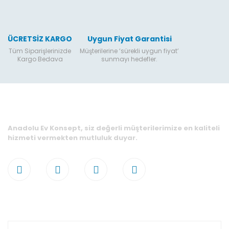
ÜCRETSİZ KARGO
Uygun Fiyat Garantisi
Tüm Siparişlerinizde
Müşterilerine ‘sürekli uygun fiyat’
Kargo Bedava
sunmayı hedefler.
Anadolu Ev Konsept, siz değerli müşterilerimize en kaliteli
hizmeti vermekten mutluluk duyar.