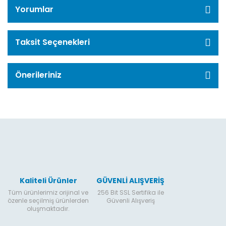
Yorumlar
Taksit Seçenekleri
Önerileriniz
Kaliteli Ürünler
GÜVENLİ ALIŞVERİŞ
Tüm ürünlerimiz orijinal ve
256 Bit SSL Sertifika ile
özenle seçilmiş ürünlerden
Güvenli Alışveriş
oluşmaktadır.