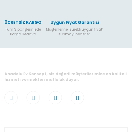
ÜCRETSİZ KARGO
Uygun Fiyat Garantisi
Tüm Siparişlerinizde
Müşterilerine ‘sürekli uygun fiyat’
Kargo Bedava
sunmayı hedefler.
Anadolu Ev Konsept, siz değerli müşterilerimize en kaliteli
hizmeti vermekten mutluluk duyar.