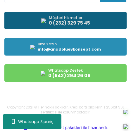
Müşteri Hizmetleri
0 (232) 329 75 45
Bize Yazın
info@anadoluevkonsept.com
Whatsapp Destek
0 (542) 294 26 09
Copyright 2021 © Her hakkı saklıdır. Kredi kartı bilgileriniz 256bit SSL
sertifikası ile korunmaktadır.
Whatsapp Sipariş
ile
ideasoft
e-