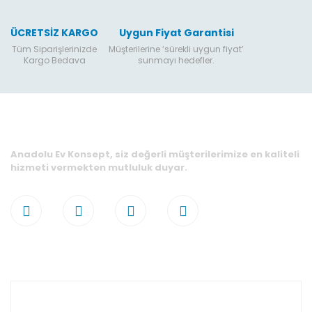
ÜCRETSİZ KARGO
Uygun Fiyat Garantisi
Tüm Siparişlerinizde
Müşterilerine ‘sürekli uygun fiyat’
Kargo Bedava
sunmayı hedefler.
Anadolu Ev Konsept, siz değerli müşterilerimize en kaliteli
hizmeti vermekten mutluluk duyar.
Hesabım