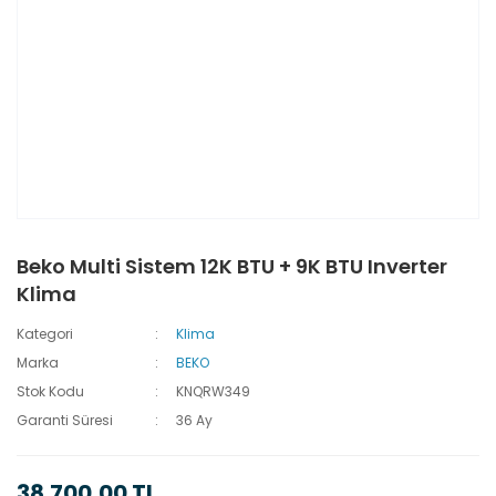
Beko Multi Sistem 12K BTU + 9K BTU Inverter
Klima
Kategori
Klima
Marka
BEKO
Stok Kodu
KNQRW349
Garanti Süresi
36 Ay
38.700,00 TL