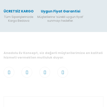
ÜCRETSİZ KARGO
Uygun Fiyat Garantisi
Tüm Siparişlerinizde
Müşterilerine ‘sürekli uygun fiyat’
Kargo Bedava
sunmayı hedefler.
Anadolu Ev Konsept, siz değerli müşterilerimize en kaliteli
hizmeti vermekten mutluluk duyar.
Hesabım