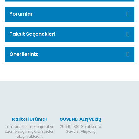
Yorumlar
Taksit Seçenekleri
Önerileriniz
Kaliteli Ürünler
GÜVENLİ ALIŞVERİŞ
Tüm ürünlerimiz orijinal ve
256 Bit SSL Sertifika ile
özenle seçilmiş ürünlerden
Güvenli Alışveriş
oluşmaktadır.