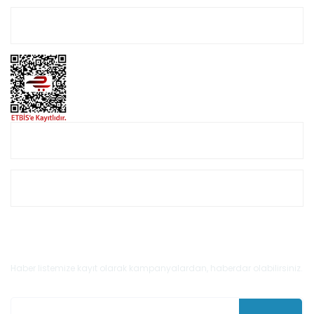
Hesabım
Online Alışveriş
Müşteri Hizmetleri
E-Bülten'e Kayıt Olun
Haber listemize kayıt olarak kampanyalardan, haberdar olabilirsiniz.