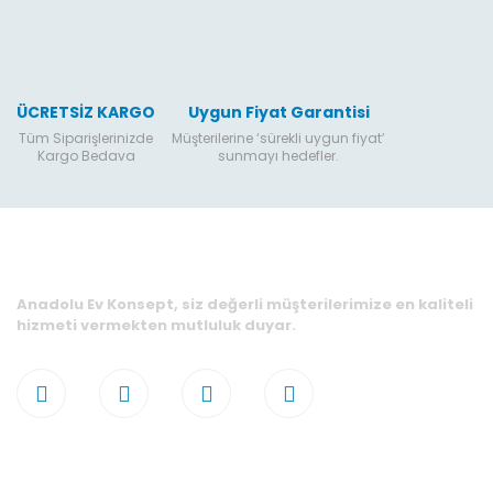
ÜCRETSİZ KARGO
Uygun Fiyat Garantisi
Tüm Siparişlerinizde
Müşterilerine ‘sürekli uygun fiyat’
Kargo Bedava
sunmayı hedefler.
Anadolu Ev Konsept, siz değerli müşterilerimize en kaliteli
hizmeti vermekten mutluluk duyar.