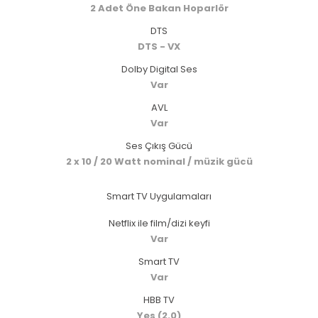
2 Adet Öne Bakan Hoparlör
DTS
DTS - VX
Dolby Digital Ses
Var
AVL
Var
Ses Çıkış Gücü
2 x 10 / 20 Watt nominal / müzik gücü
Smart TV Uygulamaları
Netflix ile film/dizi keyfi
Var
Smart TV
Var
HBB TV
Yes (2.0)