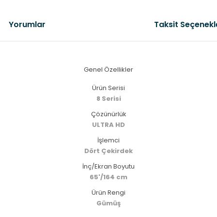
Yorumlar
Taksit Seçenekl
Genel Özellikler
Ürün Serisi
8 Serisi
Çözünürlük
ULTRA HD
İşlemci
Dört Çekirdek
İnç/Ekran Boyutu
65'/164 cm
Ürün Rengi
Gümüş