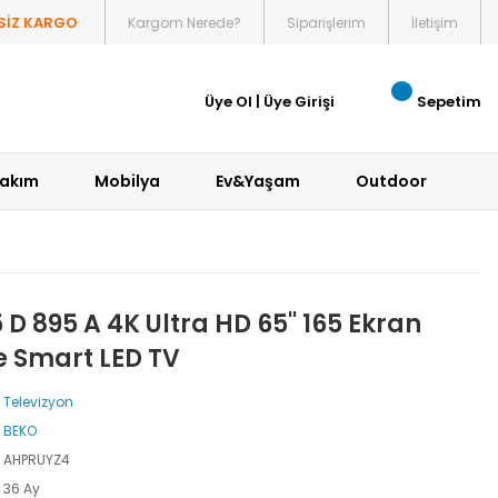
SİZ KARGO
Kargom Nerede?
Siparişlerim
İletişim
Üye Ol
|
Üye Girişi
Sepetim
Bakım
Mobilya
Ev&Yaşam
Outdoor
 D 895 A 4K Ultra HD 65'' 165 Ekran
e Smart LED TV
Televizyon
BEKO
AHPRUYZ4
36 Ay