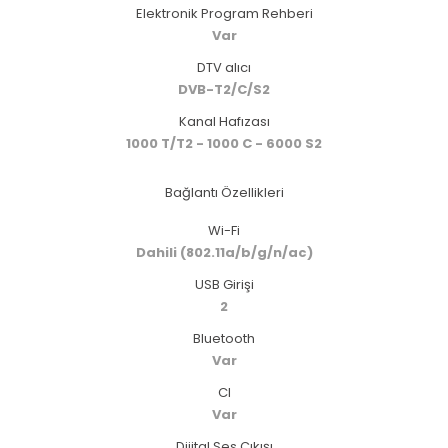
Elektronik Program Rehberi
Var
DTV alıcı
DVB-T2/C/S2
Kanal Hafızası
1000 T/T2 - 1000 C - 6000 S2
Bağlantı Özellikleri
Wi-Fi
Dahili (802.11a/b/g/n/ac)
USB Girişi
2
Bluetooth
Var
CI
Var
Dijital Ses Çıkışı