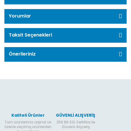
Yorumlar
Taksit Seçenekleri
Önerileriniz
Kaliteli Ürünler
GÜVENLİ ALIŞVERİŞ
Tüm ürünlerimiz orijinal ve
256 Bit SSL Sertifika ile
özenle seçilmiş ürünlerden
Güvenli Alışveriş