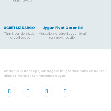
oluşmaktadır.
ÜCRETSİZ KARGO
Uygun Fiyat Garantisi
Tüm Siparişlerinizde
Müşterilerine ‘sürekli uygun fiyat’
Kargo Bedava
sunmayı hedefler.
Anadolu Ev Konsept, siz değerli müşterilerimize en kaliteli
hizmeti vermekten mutluluk duyar.