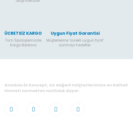
oluşmaktadır.
ÜCRETSİZ KARGO
Uygun Fiyat Garantisi
Tüm Siparişlerinizde
Müşterilerine ‘sürekli uygun fiyat’
Kargo Bedava
sunmayı hedefler.
Anadolu Ev Konsept, siz değerli müşterilerimize en kaliteli
hizmeti vermekten mutluluk duyar.