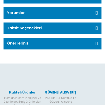
Yorumlar
Taksit Seçenekleri
Önerileriniz
Kaliteli Ürünler
GÜVENLİ ALIŞVERİŞ
Tüm ürünlerimiz orijinal ve
256 Bit SSL Sertifika ile
özenle seçilmiş ürünlerden
Güvenli Alışveriş