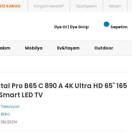
SİZ KARGO
Kargom Nerede?
Siparişlerim
İletişim
Üye Ol
|
Üye Girişi
Sepetim
Bakım
Mobilya
Ev&Yaşam
Outdoor
al Pro B65 C 890 A 4K Ultra HD 65'' 165
 Smart LED TV
Televizyon
BEKO
DELQSZ14