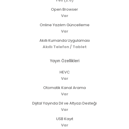
Yes (2.0)
Open Browser
Var
Online Yazılım Güncelleme
Var
Akıllı Kumanda Uygulaması
Akıllı Telefon / Tablet
Yayın Özellikleri
HEVC
Var
Otomatik Kanal Arama
Var
Dijital Yayında Dil ve Altyazı Desteği
Var
USB Kayıt
Var