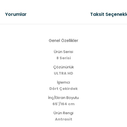
Yorumlar
Taksit Seçenekl
Genel Özellikler
Ürün Serisi
8 Serisi
Çözünürlük
ULTRA HD
İşlemci
Dört Çekirdek
İnç/Ekran Boyutu
65'/164 cm
Ürün Rengi
Antrasit