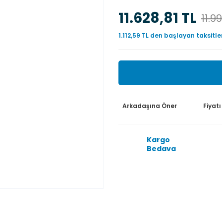
11.628,81 TL
11.9
1.112,59 TL den başlayan taksitle
Arkadaşına Öner
Fiyat
Kargo
Bedava