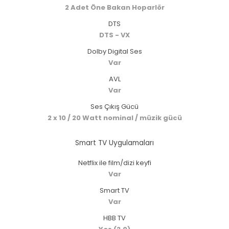
2 Adet Öne Bakan Hoparlör
DTS
DTS - VX
Dolby Digital Ses
Var
AVL
Var
Ses Çıkış Gücü
2 x 10 / 20 Watt nominal / müzik gücü
Smart TV Uygulamaları
Netflix ile film/dizi keyfi
Var
Smart TV
Var
HBB TV