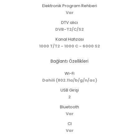
Elektronik Program Rehberi
Var
DTV alıcı
DVB-T2/C/S2
Kanal Hafızası
1000 T/T2 - 1000 C - 6000 S2
Bağlantı Özellikleri
Wi-Fi
Dahili (802.11a/b/g/n/ac)
USB Girişi
2
Bluetooth
Var
CI
Var