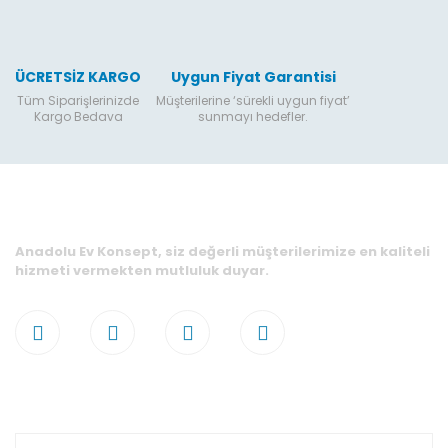
ÜCRETSİZ KARGO
Uygun Fiyat Garantisi
Tüm Siparişlerinizde
Müşterilerine ‘sürekli uygun fiyat’
Kargo Bedava
sunmayı hedefler.
Anadolu Ev Konsept, siz değerli müşterilerimize en kaliteli
hizmeti vermekten mutluluk duyar.