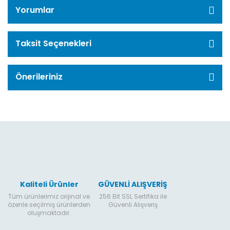
Yorumlar
Taksit Seçenekleri
Önerileriniz
Kaliteli Ürünler
GÜVENLİ ALIŞVERİŞ
Tüm ürünlerimiz orijinal ve
256 Bit SSL Sertifika ile
özenle seçilmiş ürünlerden
Güvenli Alışveriş
oluşmaktadır.