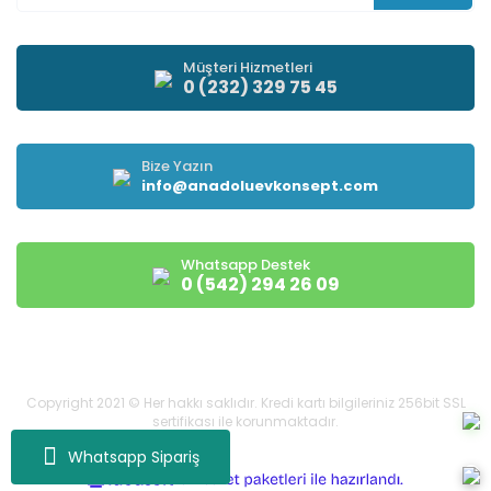
Müşteri Hizmetleri
0 (232) 329 75 45
Bize Yazın
info@anadoluevkonsept.com
Whatsapp Destek
0 (542) 294 26 09
Copyright 2021 © Her hakkı saklıdır. Kredi kartı bilgileriniz 256bit SSL
sertifikası ile korunmaktadır.
Whatsapp Sipariş
ile
ideasoft
e-