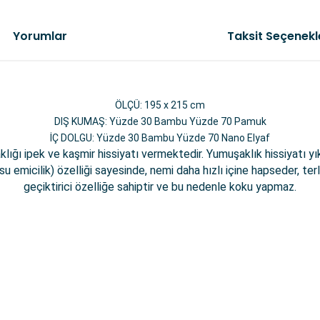
Yorumlar
Taksit Seçenekl
ÖLÇÜ: 195 x 215 cm
DIŞ KUMAŞ: Yüzde 30 Bambu Yüzde 70 Pamuk
İÇ DOLGU: Yüzde 30 Bambu Yüzde 70 Nano Elyaf
aklığı ipek ve kaşmir hissiyatı vermektedir. Yumuşaklık hissiyatı 
ik (su emicilik) özelliği sayesinde, nemi daha hızlı içine hapseder, 
geçiktirici özelliğe sahiptir ve bu nedenle koku yapmaz.
da yetersiz gördüğünüz noktaları öneri formunu kullanarak tarafımıza il
Bu ürüne ilk yorumu siz yapın!
Yorum Yaz