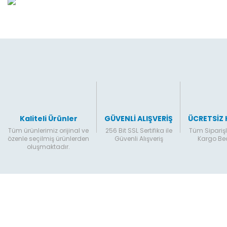
Ürün bilgilerinde hatalar bulunuyor.
Ürün fiyatı diğer sitelerden daha pahalı.
Bu ürüne benzer farklı alternatifler olmalı.
Kaliteli Ürünler
GÜVENLİ ALIŞVERİŞ
ÜCRETSİZ
Tüm ürünlerimiz orijinal ve
256 Bit SSL Sertifika ile
Tüm Siparişl
özenle seçilmiş ürünlerden
Güvenli Alışveriş
Kargo B
oluşmaktadır.