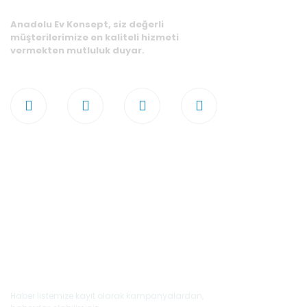
Anadolu Ev Konsept, siz değerli
müşterilerimize en kaliteli hizmeti
vermekten mutluluk duyar.
E-Bülten'e Kayıt Olun
Haber listemize kayıt olarak kampanyalardan,