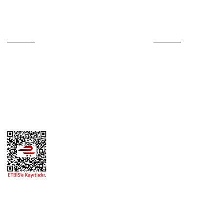
Hesabım
Online Alışveriş
Kalite Politikamız
Alışveriş Bilgileri
Sertifikalar
Mesafeli Satış Sözle
Hesap Numaralarımız
Ödeme Yöntemleri
İletişim Formu
Teslimat Bilgileri
Tedarikçi Başvuru Formu
Kargom Nerede