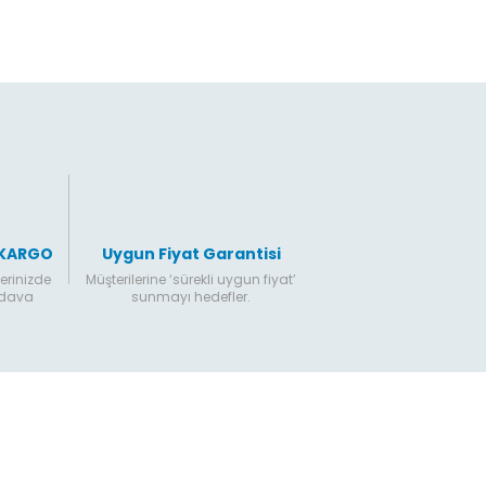
Gönder
 KARGO
Uygun Fiyat Garantisi
erinizde
Müşterilerine ‘sürekli uygun fiyat’
edava
sunmayı hedefler.