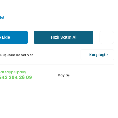
le!
 Ekle
Hızlı Satın Al
Karşılaştır
ı Düşünce Haber Ver
atsapp Sipariş
Paylaş
542 294 26 09