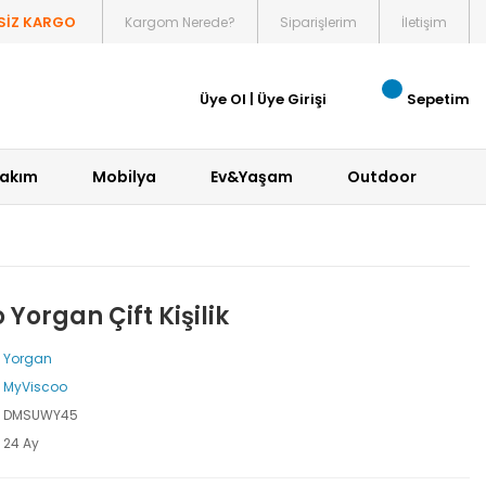
SİZ KARGO
Kargom Nerede?
Siparişlerim
İletişim
Üye Ol
|
Üye Girişi
Sepetim
Bakım
Mobilya
Ev&Yaşam
Outdoor
organ Çift Kişilik
Yorgan
MyViscoo
DMSUWY45
24 Ay