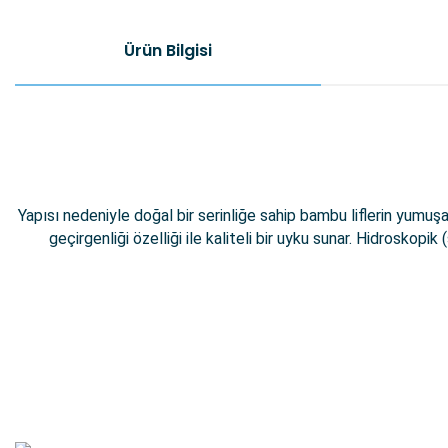
Ürün Bilgisi
Yapısı nedeniyle doğal bir serinliğe sahip bambu liflerin yumuş
geçirgenliği özelliği ile kaliteli bir uyku sunar. Hidroskop
Bu ürünün fiyat bilgisi, resim, ürün açıklamalarında ve diğer konular
Görüş ve önerileriniz için teşekkür ederiz.
Ürün resmi kalitesiz, bozuk veya görüntülenemiyor.
Ürün açıklamasında eksik bilgiler bulunuyor.