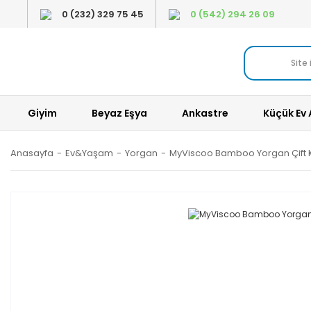
0 (232) 329 75 45
0 (542) 294 26 09
Giyim
Beyaz Eşya
Ankastre
Küçük Ev 
Anasayfa
Ev&Yaşam
Yorgan
MyViscoo Bamboo Yorgan Çift Ki