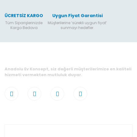
ÜCRETSİZ KARGO
Uygun Fiyat Garantisi
Tüm Siparişlerinizde
Müşterilerine ‘sürekli uygun fiyat’
Kargo Bedava
sunmayı hedefler.
Anadolu Ev Konsept, siz değerli müşterilerimize en kaliteli
hizmeti vermekten mutluluk duyar.
Hesabım