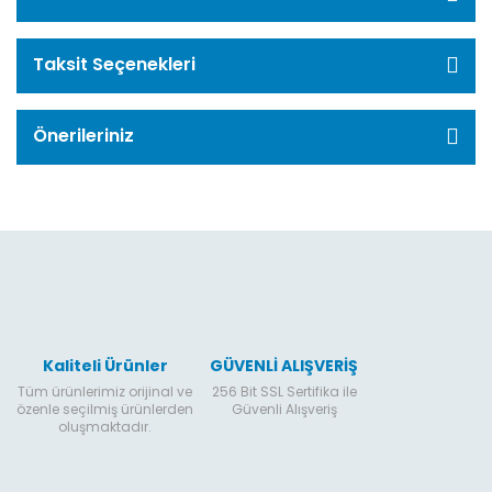
Taksit Seçenekleri
Önerileriniz
Kaliteli Ürünler
GÜVENLİ ALIŞVERİŞ
Tüm ürünlerimiz orijinal ve
256 Bit SSL Sertifika ile
özenle seçilmiş ürünlerden
Güvenli Alışveriş
oluşmaktadır.