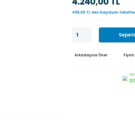
4.240,00 TL
405,66 TL den başlayan taksitler
Sepete
Arkadaşına Öner
Fiyat
Wh
0