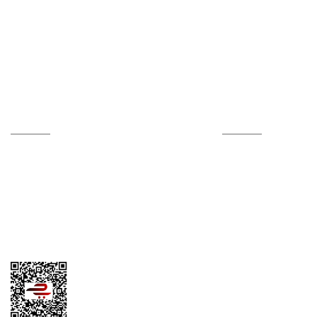
Hesabım
Online Alışveriş
Kalite Politikamız
Alışveriş Bilgileri
Sertifikalar
Mesafeli Satış Sözle
Hesap Numaralarımız
Ödeme Yöntemleri
İletişim Formu
Teslimat Bilgileri
Tedarikçi Başvuru Formu
Kargom Nerede