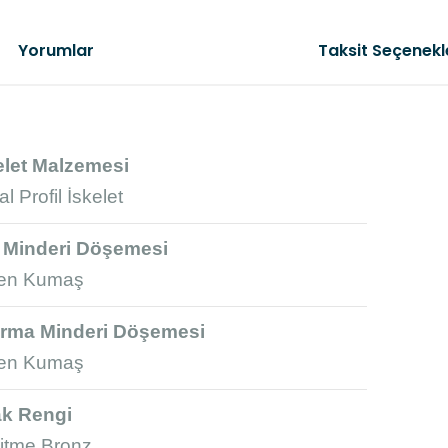
Yorumlar
Taksit Seçenekl
elet Malzemesi
l Profil İskelet
Bu ürünün fi
gördüğünüz n
Görüş ve öner
t Minderi Döşemesi
en Kumaş
Ürün resm
Ürün açık
rma Minderi Döşemesi
Ürün bilg
en Kumaş
Ürün fiya
k Rengi
Bu ürüne b
itme Bronz