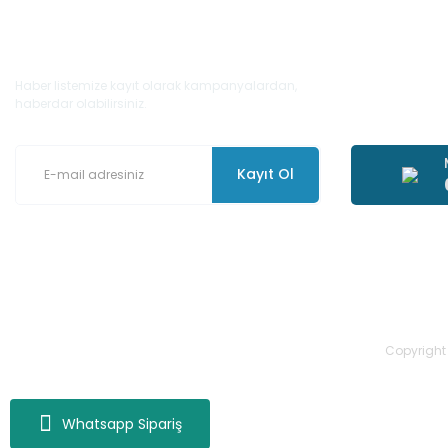
E-Bülten'e Kayıt Olun
Haber listemize kayıt olarak kampanyalardan,
haberdar olabilirsiniz.
Kayıt Ol
Copyright 2
Whatsapp Sipariş