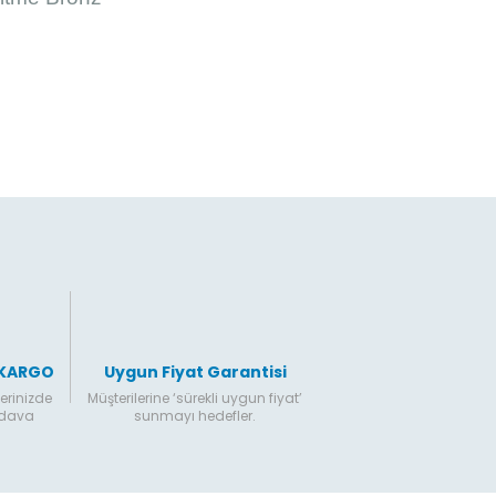
 KARGO
Uygun Fiyat Garantisi
erinizde
Müşterilerine ‘sürekli uygun fiyat’
edava
sunmayı hedefler.