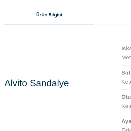
Ürün Bilgisi
İsk
Meta
Sır
Alvito Sandalye
Ket
Otu
Ket
Aya
Esk