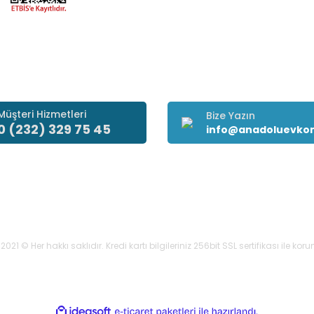
Müşteri Hizmetleri
Bize Yazın
0 (232) 329 75 45
info@anadoluevko
021 © Her hakkı saklıdır. Kredi kartı bilgileriniz 256bit SSL sertifikası ile ko
ile
ideasoft
e-