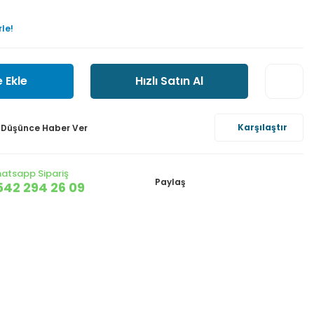
le!
 Ekle
Hızlı Satın Al
Karşılaştır
ı Düşünce Haber Ver
atsapp Sipariş
Paylaş
542 294 26 09