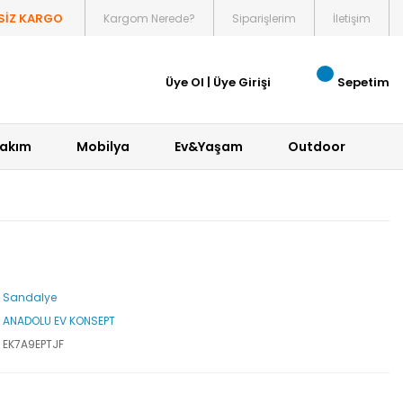
SİZ KARGO
Kargom Nerede?
Siparişlerim
İletişim
Üye Ol
|
Üye Girişi
Sepetim
Bakım
Mobilya
Ev&Yaşam
Outdoor
Sandalye
ANADOLU EV KONSEPT
EK7A9EPTJF